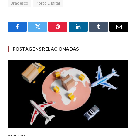
Bradesco
Porto Digital
Facebook
Twitter
Pinterest
LinkedIn
Tumblr
Email
POSTAGENS RELACIONADAS
MERCADO