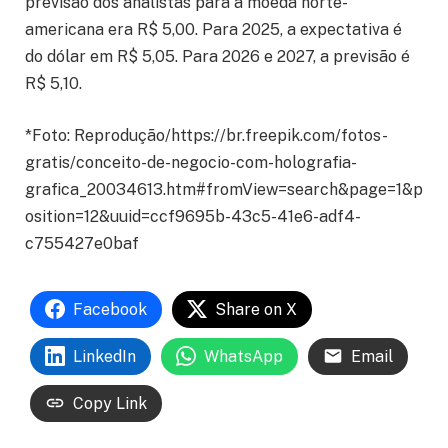
previsão dos analistas para a moeda norte-
americana era R$ 5,00. Para 2025, a expectativa é
do dólar em R$ 5,05. Para 2026 e 2027, a previsão é
R$ 5,10.
*Foto: Reprodução/https://br.freepik.com/fotos-
gratis/conceito-de-negocio-com-holografia-
grafica_20034613.htm#fromView=search&page=1&p
osition=12&uuid=ccf9695b-43c5-41e6-adf4-
c755427e0baf
Facebook
Share on X
LinkedIn
WhatsApp
Email
Copy Link