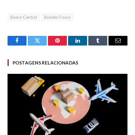
Banco Central
Boletim Focus
Facebook
Twitter
Pinterest
LinkedIn
Tumblr
Email
POSTAGENS RELACIONADAS