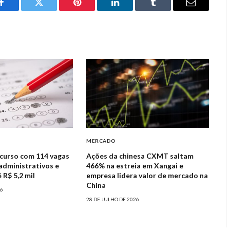
Facebook
Twitter
Pinterest
LinkedIn
Tumblr
Email
MERCADO
curso com 114 vagas
Ações da chinesa CXMT saltam
administrativos e
466% na estreia em Xangai e
 R$ 5,2 mil
empresa lidera valor de mercado na
China
26
28 DE JULHO DE 2026