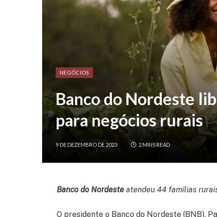
NEGÓCIOS
Banco do Nordeste lib
para negócios rurais
9 DE DEZEMBRO DE 2023
2 MINS READ
Banco do Nordeste
atendeu 44 famílias rurai
O presidente o Banco do Nordeste (BNB), Paul