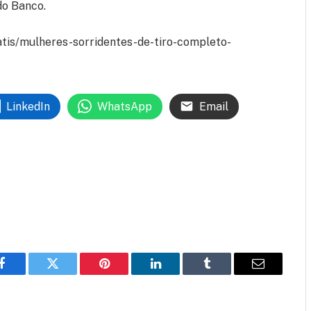
do Banco.
atis/mulheres-sorridentes-de-tiro-completo-
LinkedIn
WhatsApp
Email
Facebook
Twitter
Pinterest
LinkedIn
Tumblr
Email