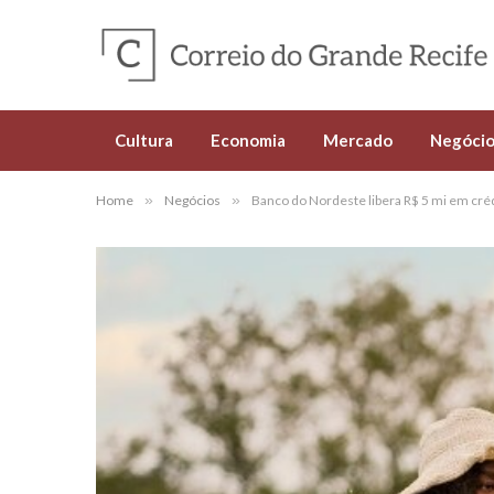
Cultura
Economia
Mercado
Negócio
Home
»
Negócios
»
Banco do Nordeste libera R$ 5 mi em créd