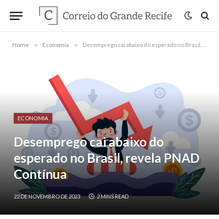
Home
»
Economia
»
Desemprego cai abaixo do esperado no Brasil, revela PNAD Contínua
ECONOMIA
Desemprego cai abaixo do
esperado no Brasil, revela PNAD
Contínua
22 DE NOVEMBRO DE 2023
2 MINS READ