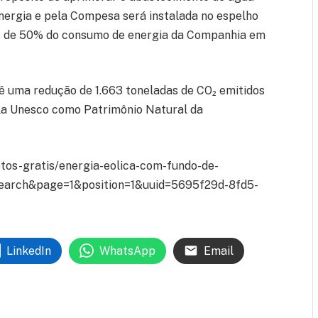
energia e pela Compesa será instalada no espelho
is de 50% do consumo de energia da Companhia em
ê uma redução de 1.663 toneladas de CO₂ emitidos
la Unesco como Patrimônio Natural da
otos-gratis/energia-eolica-com-fundo-de-
search&page=1&position=1&uuid=5695f29d-8fd5-
LinkedIn
WhatsApp
Email