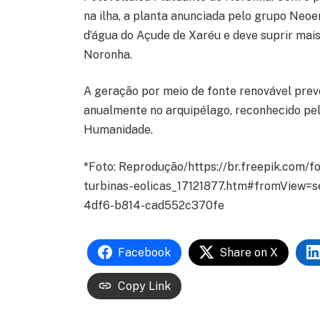
na ilha, a planta anunciada pelo grupo Neo
d’água do Açude de Xaréu e deve suprir ma
Noronha.
A geração por meio de fonte renovável prev
anualmente no arquipélago, reconhecido pe
Humanidade.
*Foto: Reprodução/https://br.freepik.com/f
turbinas-eolicas_17121877.htm#fromView=
4df6-b814-cad552c370fe
Facebook
Share on X
Copy Link